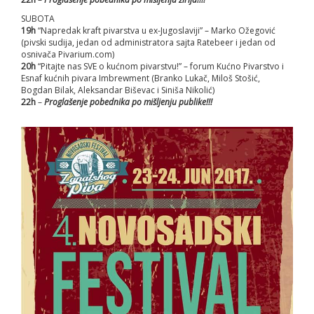
SUBOTA
19h
“Napredak kraft pivarstva u ex-Jugoslaviji” – Marko Ožegović
(pivski sudija, jedan od administratora sajta Ratebeer i jedan od
osnivača Pivarium.com)
20h
“Pitajte nas SVE o kućnom pivarstvu!” – forum Kućno Pivarstvo i
Esnaf kućnih pivara Imbrewment (Branko Lukač, Miloš Stošić,
Bogdan Bilak, Aleksandar Biševac i Siniša Nikolić)
22h
–
Proglašenje pobednika po mišljenju publike!!!