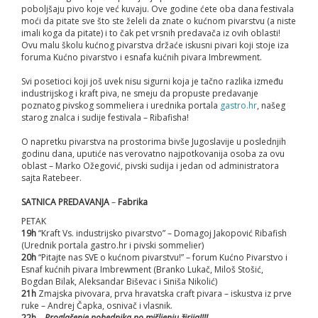
poboljšaju pivo koje već kuvaju. Ove godine ćete oba dana festivala
moći da pitate sve što ste želeli da znate o kućnom pivarstvu (a niste
imali koga da pitate) i to čak pet vrsnih predavača iz ovih oblasti!
Ovu malu školu kućnog pivarstva držaće iskusni pivari koji stoje iza
foruma Kućno pivarstvo i esnafa kućnih pivara Imbrewment.
Svi posetioci koji još uvek nisu sigurni koja je tačno razlika između
industrijskog i kraft piva, ne smeju da propuste predavanje
poznatog pivskog sommeliera i urednika portala
gastro.hr
, našeg
starog znalca i sudije festivala – Ribafisha!
O napretku pivarstva na prostorima bivše Jugoslavije u poslednjih
godinu dana, uputiće nas verovatno najpotkovanija osoba za ovu
oblast – Marko Ožegović, pivski sudija i jedan od administratora
sajta Ratebeer.
SATNICA PREDAVANJA
–
Fabrika
PETAK
19h
“Kraft Vs. industrijsko pivarstvo” – Domagoj Jakopović Ribafish
(Urednik portala gastro.hr i pivski sommelier)
20h
“Pitajte nas SVE o kućnom pivarstvu!” – forum Kućno Pivarstvo i
Esnaf kućnih pivara Imbrewment (Branko Lukač, Miloš Stošić,
Bogdan Bilak, Aleksandar Biševac i Siniša Nikolić)
21h
Zmajska pivovara, prva hravatska craft pivara – iskustva iz prve
ruke – Andrej Čapka, osnivač i vlasnik.
22h
–
Proglašenje pobednika po mišljenju žirija!!!!