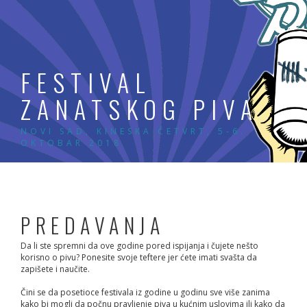
Skip
to
content
FESTIVAL
ZANATSKOG PIVA
NOVI SAD, KINESKA ČETVRT, 5-6.
OKTOBAR 2018
PREDAVANJA
Da li ste spremni da ove godine pored ispijanja i čujete nešto
korisno o pivu? Ponesite svoje teftere jer ćete imati svašta da
zapišete i naučite.
Čini se da posetioce festivala iz godine u godinu sve više zanima
kako bi mogli da počnu pravljenje piva u kućnim uslovima ili kako da