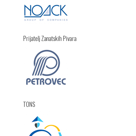
ume.
Prijatelj Zanatskih Pivara
TONS