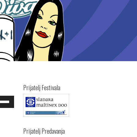
Prijatelj Festivala
e
/Down
ow
s
rease
Prijatelj Predavanja
rease