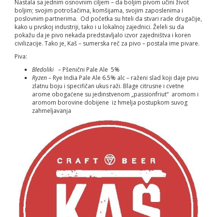
Nastala sa jednim osnovnim ciljem – da boljim pivom učini život
boljim; svojim potrošačima, komšijama, svojim zaposlenima i
poslovnim partnerima. Od početka su hteli da stvari rade drugačije,
kako u pivskoj industriji, tako i u lokalnoj zajednici. Želeli su da
pokažu da je pivo nekada predstavljalo izvor zajedništva i koren
civilizacije. Tako je, Kaš – sumerska reč za pivo – postala ime pivare.
Piva:
Bledoliki
– Pšenični Pale Ale 5%
Ryzen
– Rye India Pale Ale 6.5% alc – raženi slad koji daje pivu
zlatnu boju i specifičan ukus raži. Blage citrusne i cvetne
arome obogaćene su jedinstvenom „passionfriut“ aromom i
aromom borovine dobijene iz hmelja postupkom suvog
zahmeljavanja