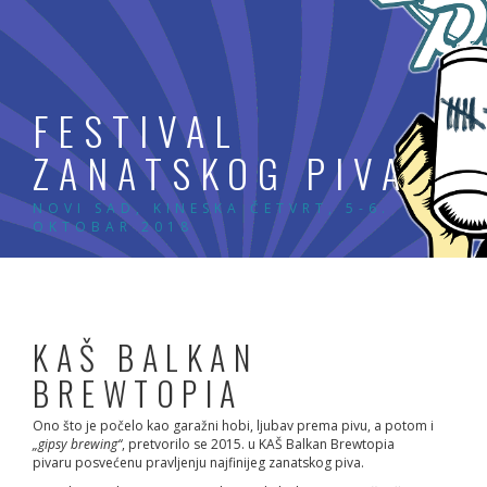
Skip
to
content
FESTIVAL
ZANATSKOG PIVA
NOVI SAD, KINESKA ČETVRT, 5-6.
OKTOBAR 2018
KAŠ BALKAN
BREWTOPIA
Ono što je počelo kao garažni hobi, ljubav prema pivu, a potom i
„gipsy brewing“
, pretvorilo se 2015. u KAŠ Balkan Brewtopia
pivaru posvećenu pravljenju najfinijeg zanatskog piva.