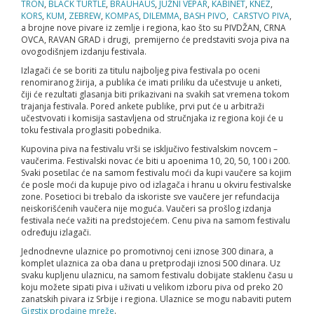
TRON
,
BLACK TURTLE
,
BRAUHAUS
,
JUŽNI VEPAR
,
KABINET
,
KNEZ
,
KORS
,
KUM
,
ZEBREW
,
KOMPAS
,
DILEMMA
,
BASH PIVO
,
CARSTVO PIVA
,
a brojne nove pivare iz zemlje i regiona, kao što su PIVDŽAN, CRNA
OVCA, RAVAN GRAD i drugi,
premijerno će predstaviti svoja piva na
ovogodišnjem izdanju festivala.
Izlagači će se boriti za titulu najboljeg piva festivala po oceni
renomiranog žirija, a publika će imati priliku da učestvuje u anketi,
čiji će rezultati glasanja biti prikazivani na svakih sat vremena tokom
trajanja festivala. Pored ankete publike, prvi put će u arbitraži
učestvovati i komisija sastavljena od stručnjaka iz regiona koji će u
toku festivala proglasiti pobednika.
Kupovina piva na festivalu vrši se isključivo festivalskim novcem –
vaučerima. Festivalski novac će biti u apoenima 10, 20, 50, 100 i 200.
Svaki posetilac će na samom festivalu moći da kupi vaučere sa kojim
će posle moći da kupuje pivo od izlagača i hranu u okviru festivalske
zone. Posetioci bi trebalo da iskoriste sve vaučere jer refundacija
neiskorišćenih vaučera nije moguća. Vaučeri sa prošlog izdanja
festivala neće važiti na predstojećem. Cenu piva na samom festivalu
određuju izlagači.
Jednodnevne ulaznice po promotivnoj ceni iznose 300 dinara, a
komplet ulaznica za oba dana u pretprodaji iznosi 500 dinara. Uz
svaku kupljenu ulaznicu, na samom festivalu dobijate staklenu času u
koju možete sipati piva i uživati u velikom izboru piva od preko 20
zanatskih pivara iz Srbije i regiona. Ulaznice se mogu nabaviti putem
Gigstix prodajne mreže
.