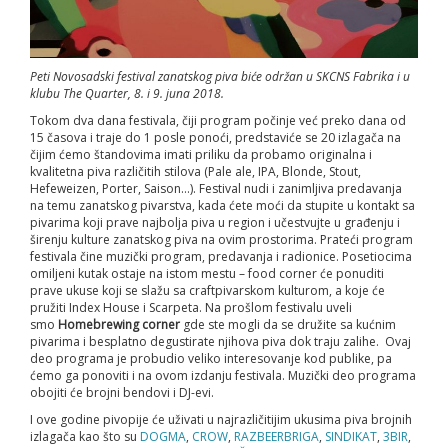
Peti Novosadski festival zanatskog piva biće održan u SKCNS Fabrika i u
klubu The Quarter, 8. i 9. juna 2018.
Tokom dva dana festivala, čiji program počinje već preko dana od
15 časova i traje do 1 posle ponoći, predstaviće se 20 izlagača na
čijim ćemo štandovima imati priliku da probamo originalna i
kvalitetna piva različitih stilova (Pale ale, IPA, Blonde, Stout,
Hefeweizen, Porter, Saison…). Festival nudi i zanimljiva predavanja
na temu zanatskog pivarstva, kada ćete moći da stupite u kontakt sa
pivarima koji prave najbolja piva u region i učestvujte u građenju i
širenju kulture zanatskog piva na ovim prostorima. Prateći program
festivala čine muzički program, predavanja i radionice. Posetiocima
omiljeni kutak ostaje na istom mestu – food corner će ponuditi
prave ukuse koji se slažu sa craftpivarskom kulturom, a koje će
pružiti Index House i Scarpeta. Na prošlom festivalu uveli
smo
Homebrewing corner
gde ste mogli da se družite sa kućnim
pivarima i besplatno degustirate njihova piva dok traju zalihe.
Ovaj
deo programa je probudio veliko interesovanje kod publike, pa
ćemo ga ponoviti i na ovom izdanju festivala. Muzički deo programa
obojiti će brojni bendovi i DJ-evi.
I ove godine pivopije će uživati u
najrazličitijim ukusima piva brojnih
izlagača kao što su
DOGMA
,
CROW
,
RAZBEERBRIGA
,
SINDIKAT
,
3BIR
,